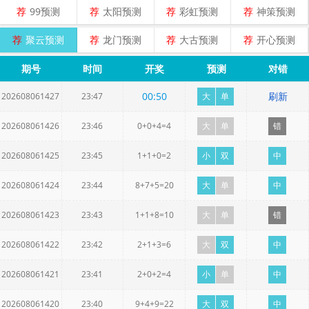
荐
99预测
荐
太阳预测
荐
彩虹预测
荐
神策预测
荐
聚云预测
荐
龙门预测
荐
大古预测
荐
开心预测
期号
时间
开奖
预测
对错
00
:
50
刷新
202608061427
23:47
大
单
202608061426
23:46
0+0+4=4
大
单
错
202608061425
23:45
1+1+0=2
小
双
中
202608061424
23:44
8+7+5=20
大
单
中
202608061423
23:43
1+1+8=10
大
单
错
202608061422
23:42
2+1+3=6
大
双
中
202608061421
23:41
2+0+2=4
小
单
中
202608061420
23:40
9+4+9=22
大
双
中