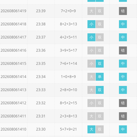
202608061419
23:39
7+2+0=9
大
双
错
202608061418
23:38
8+2+3=13
小
双
中
202608061417
23:37
4+2+5=11
小
双
中
202608061416
23:36
3+9+5=17
小
双
错
202608061415
23:35
7+6+1=14
小
双
中
202608061414
23:34
1+0+8=9
大
单
中
202608061413
23:33
2+8+0=10
大
双
中
202608061412
23:32
8+5+2=15
小
双
错
202608061411
23:31
2+3+8=13
大
双
错
202608061410
23:30
5+7+9=21
大
双
中