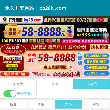
永久开奖网站：bb28kj.com
加拿大
台湾
比特币
开/关(广告)
组合
杀组
大小
单双