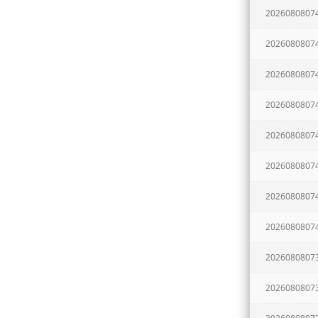
2026080807
2026080807
2026080807
2026080807
2026080807
2026080807
2026080807
2026080807
2026080807
2026080807