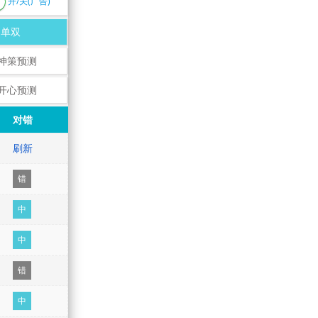
开/关(广告)
单双
神策预测
开心预测
对错
刷新
错
中
中
错
中