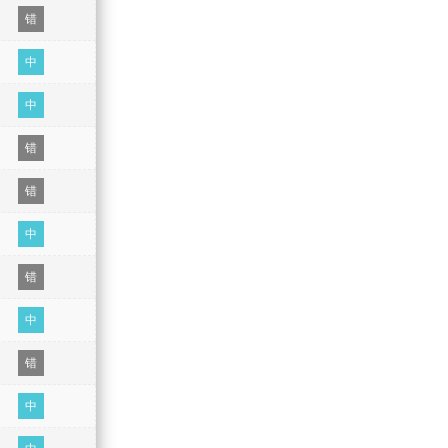
错
中
中
错
错
中
错
中
错
中