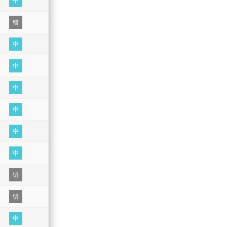
中
错
中
中
中
中
中
中
错
错
中