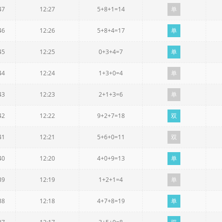
47
12:27
5+8+1=14
单
46
12:26
5+8+4=17
单
45
12:25
0+3+4=7
单
44
12:24
1+3+0=4
单
43
12:23
2+1+3=6
单
42
12:22
9+2+7=18
双
41
12:21
5+6+0=11
双
40
12:20
4+0+9=13
单
39
12:19
1+2+1=4
单
38
12:18
4+7+8=19
单