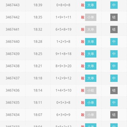
3467443
18:39
0+8+0=8
殺
大单
中
3467442
18:35
1+9+1=11
殺
小单
错
3467441
18:32
6+5+8=19
殺
大单
错
3467440
18:28
1+2+5=8
殺
大单
中
3467439
18:25
9+1+8=18
殺
大单
中
3467438
18:21
8+9+3=20
殺
大单
中
3467437
18:18
1+2+9=12
殺
大单
中
3467436
18:14
1+4+5=10
殺
小双
错
3467435
18:11
0+5+3=8
殺
小单
中
3467434
18:07
6+3+0=9
殺
小单
错
3467433
18:04
5+5+2=12
殺
小单
中