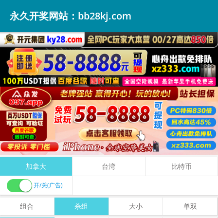
永久开奖网站：bb28kj.com
加拿大
台湾
比特币
开/关(广告)
组合
杀组
大小
单双